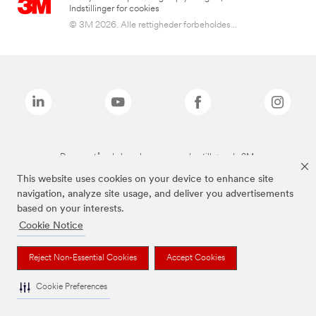
Indstillinger for cookies
© 3M 2026. Alle rettigheder forbeholdes...
De ovenstående brands er varemærker tilhørende 3M.
This website uses cookies on your device to enhance site
navigation, analyze site usage, and deliver you advertisements
based on your interests.
Cookie Notice
Reject Non-Essential Cookies
Accept Cookies
Cookie Preferences