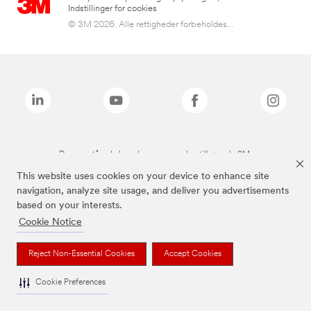
Indstillinger for cookies
© 3M 2026. Alle rettigheder forbeholdes...
De ovenstående brands er varemærker tilhørende 3M.
This website uses cookies on your device to enhance site
navigation, analyze site usage, and deliver you advertisements
based on your interests.
Cookie Notice
Reject Non-Essential Cookies
Accept Cookies
Cookie Preferences