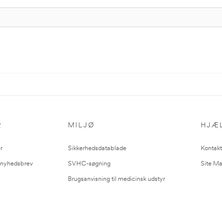
R
MILJØ
HJÆ
r
Sikkerhedsdatablade
Kontakt
l nyhedsbrev
SVHC-søgning
Site M
Brugsanvisning til medicinsk udstyr