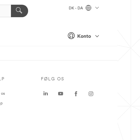
DK - DA
Konto
LP
FØLG OS
 os
ap