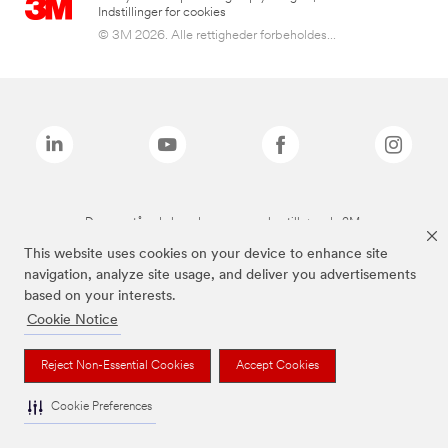
Indstillinger for cookies
© 3M 2026. Alle rettigheder forbeholdes...
De ovenstående brands er varemærker tilhørende 3M.
This website uses cookies on your device to enhance site
navigation, analyze site usage, and deliver you advertisements
based on your interests.
Cookie Notice
Reject Non-Essential Cookies
Accept Cookies
Cookie Preferences