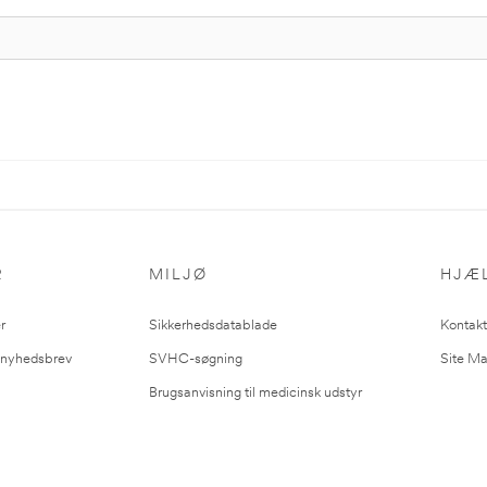
R
MILJØ
HJÆ
r
Sikkerhedsdatablade
Kontakt
l nyhedsbrev
SVHC-søgning
Site M
Brugsanvisning til medicinsk udstyr