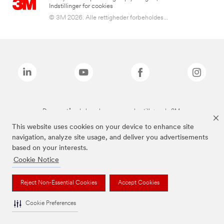
Indstillinger for cookies
© 3M 2026. Alle rettigheder forbeholdes...
De ovenstående brands er varemærker tilhørende 3M.
This website uses cookies on your device to enhance site
navigation, analyze site usage, and deliver you advertisements
based on your interests.
Cookie Notice
Reject Non-Essential Cookies
Accept Cookies
Cookie Preferences