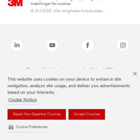
Indstillinger for cookies
© 3M 2026. Alle rettigheder forbeholdes...
De ovenstående brands er varemærker tilhørende 3M.
This website uses cookies on your device to enhance site
navigation, analyze site usage, and deliver you advertisements
based on your interests.
Cookie Notice
Reject Non-Essential Cookies
Accept Cookies
Cookie Preferences