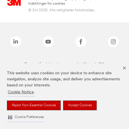
Indstillinger for cookies
© 3M 2026. Alle rettigheder forbeholdes...
De ovenstående brands er varemærker tilhørende 3M.
This website uses cookies on your device to enhance site
navigation, analyze site usage, and deliver you advertisements
based on your interests.
Cookie Notice
Reject Non-Essential Cookies
Accept Cookies
Cookie Preferences