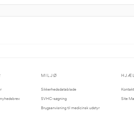
R
MILJØ
HJÆ
r
Sikkerhedsdatablade
Kontakt
l nyhedsbrev
SVHC-søgning
Site M
Brugsanvisning til medicinsk udstyr