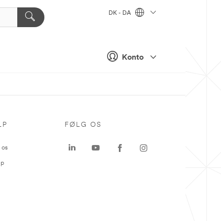
DK - DA
Konto
LP
FØLG OS
 os
ap