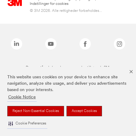
Indstillinger for cookies
© 3M 2026. Alle rettigheder forbeholdes...
De ovenstående brands er varemærker tilhørende 3M.
This website uses cookies on your device to enhance site
navigation, analyze site usage, and deliver you advertisements
based on your interests.
Cookie Notice
Reject Non-Essential Cookies
Accept Cookies
Cookie Preferences