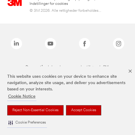
Indstillinger for cookies
© 3M 2026. Alle rettigheder forbeholdes...
De ovenstående brands er varemærker tilhørende 3M.
This website uses cookies on your device to enhance site
navigation, analyze site usage, and deliver you advertisements
based on your interests.
Cookie Notice
Reject Non-Essential Cookies
Accept Cookies
Cookie Preferences