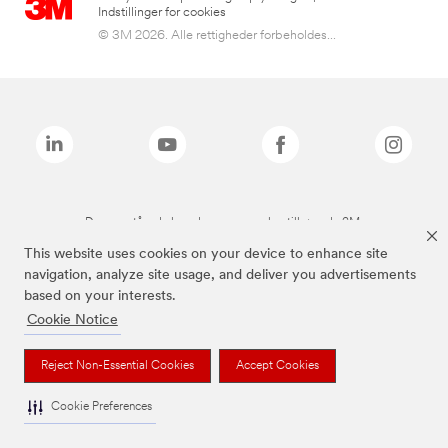
Indstillinger for cookies
© 3M 2026. Alle rettigheder forbeholdes...
De ovenstående brands er varemærker tilhørende 3M.
This website uses cookies on your device to enhance site
navigation, analyze site usage, and deliver you advertisements
based on your interests.
Cookie Notice
Reject Non-Essential Cookies
Accept Cookies
Cookie Preferences