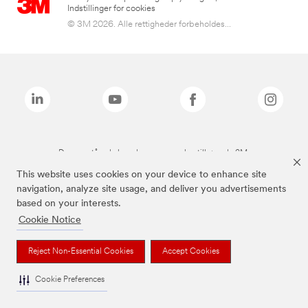
Indstillinger for cookies
© 3M 2026. Alle rettigheder forbeholdes...
De ovenstående brands er varemærker tilhørende 3M.
This website uses cookies on your device to enhance site
navigation, analyze site usage, and deliver you advertisements
based on your interests.
Cookie Notice
Reject Non-Essential Cookies
Accept Cookies
Cookie Preferences