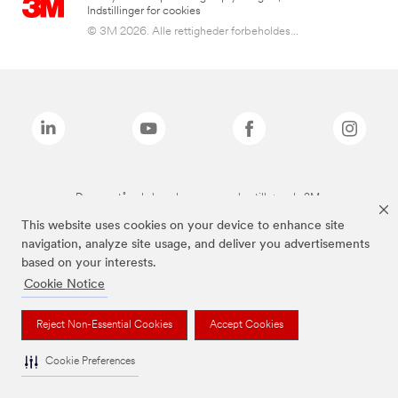
Indstillinger for cookies
© 3M 2026. Alle rettigheder forbeholdes...
De ovenstående brands er varemærker tilhørende 3M.
This website uses cookies on your device to enhance site
navigation, analyze site usage, and deliver you advertisements
based on your interests.
Cookie Notice
Reject Non-Essential Cookies
Accept Cookies
Cookie Preferences