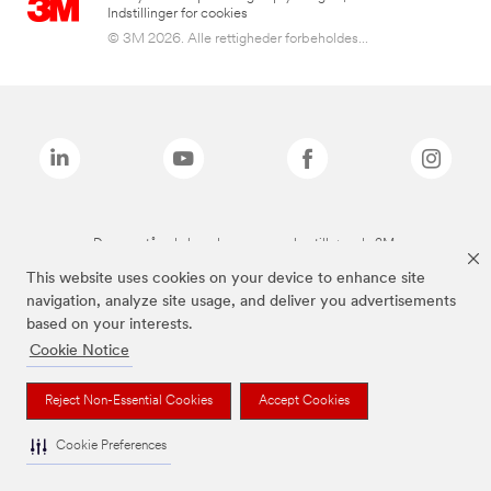
Indstillinger for cookies
© 3M 2026. Alle rettigheder forbeholdes...
De ovenstående brands er varemærker tilhørende 3M.
This website uses cookies on your device to enhance site
navigation, analyze site usage, and deliver you advertisements
based on your interests.
Cookie Notice
Reject Non-Essential Cookies
Accept Cookies
Cookie Preferences