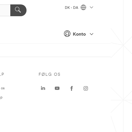
DK - DA
Konto
LP
FØLG OS
 os
ap