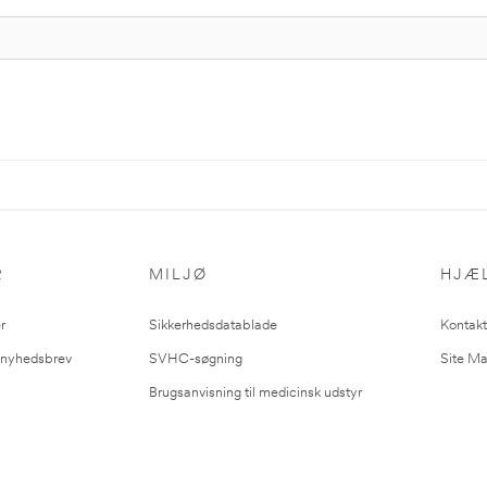
R
MILJØ
HJÆ
r
Sikkerhedsdatablade
Kontakt
l nyhedsbrev
SVHC-søgning
Site M
Brugsanvisning til medicinsk udstyr