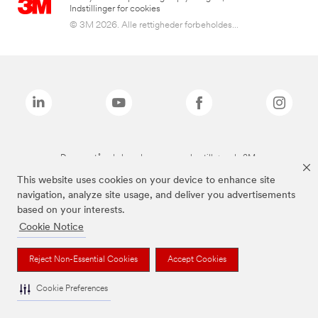
Indstillinger for cookies
© 3M 2026. Alle rettigheder forbeholdes...
De ovenstående brands er varemærker tilhørende 3M.
This website uses cookies on your device to enhance site
navigation, analyze site usage, and deliver you advertisements
based on your interests.
Cookie Notice
Reject Non-Essential Cookies
Accept Cookies
Cookie Preferences