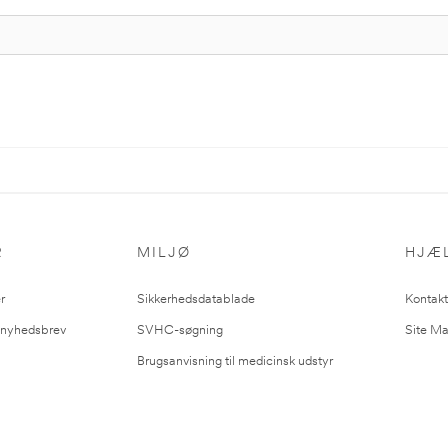
R
MILJØ
HJÆ
r
Sikkerhedsdatablade
Kontakt
l nyhedsbrev
SVHC-søgning
Site M
Brugsanvisning til medicinsk udstyr