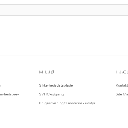
R
MILJØ
HJÆ
r
Sikkerhedsdatablade
Kontakt
l nyhedsbrev
SVHC-søgning
Site M
Brugsanvisning til medicinsk udstyr