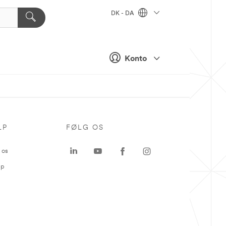
DK - DA
Konto
LP
FØLG OS
 os
ap