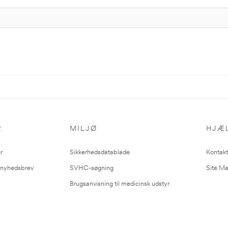
R
MILJØ
HJÆ
r
Sikkerhedsdatablade
Kontakt
l nyhedsbrev
SVHC-søgning
Site M
Brugsanvisning til medicinsk udstyr