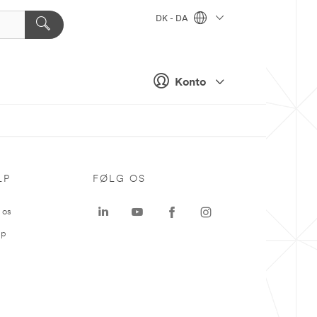
DK - DA
Konto
LP
FØLG OS
 os
ap