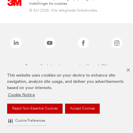
Indstillinger for cookies
© 3M 2026. Alle rettigheder forbeholdes...
De ovenstående brands er varemærker tilhørende 3M.
This website uses cookies on your device to enhance site
navigation, analyze site usage, and deliver you advertisements
based on your interests.
Cookie Notice
Reject Non-Essential Cookies
Accept Cookies
Cookie Preferences