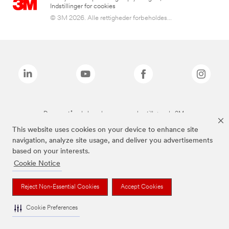
Indstillinger for cookies
© 3M 2026. Alle rettigheder forbeholdes...
De ovenstående brands er varemærker tilhørende 3M.
This website uses cookies on your device to enhance site
navigation, analyze site usage, and deliver you advertisements
based on your interests.
Cookie Notice
Reject Non-Essential Cookies
Accept Cookies
Cookie Preferences