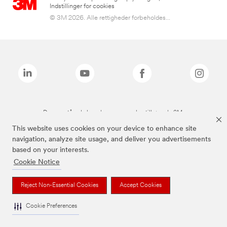
Indstillinger for cookies
© 3M 2026. Alle rettigheder forbeholdes...
De ovenstående brands er varemærker tilhørende 3M.
This website uses cookies on your device to enhance site
navigation, analyze site usage, and deliver you advertisements
based on your interests.
Cookie Notice
Reject Non-Essential Cookies
Accept Cookies
Cookie Preferences