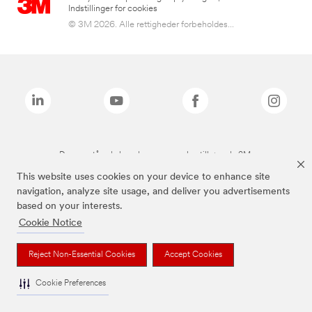
Indstillinger for cookies
© 3M 2026. Alle rettigheder forbeholdes...
De ovenstående brands er varemærker tilhørende 3M.
This website uses cookies on your device to enhance site
navigation, analyze site usage, and deliver you advertisements
based on your interests.
Cookie Notice
Reject Non-Essential Cookies
Accept Cookies
Cookie Preferences