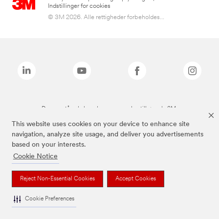
Indstillinger for cookies
© 3M 2026. Alle rettigheder forbeholdes...
De ovenstående brands er varemærker tilhørende 3M.
This website uses cookies on your device to enhance site
navigation, analyze site usage, and deliver you advertisements
based on your interests.
Cookie Notice
Reject Non-Essential Cookies
Accept Cookies
Cookie Preferences