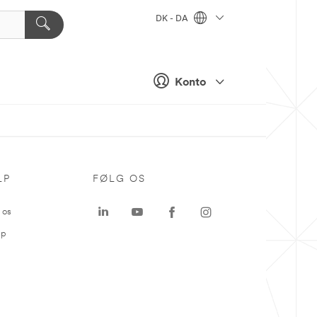
DK - DA
Konto
LP
FØLG OS
 os
ap