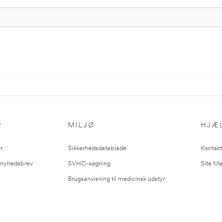
R
MILJØ
HJÆ
r
Sikkerhedsdatablade
Kontakt
l nyhedsbrev
SVHC-søgning
Site M
Brugsanvisning til medicinsk udstyr