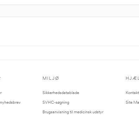
R
MILJØ
HJÆ
r
Sikkerhedsdatablade
Kontakt
l nyhedsbrev
SVHC-søgning
Site M
Brugsanvisning til medicinsk udstyr