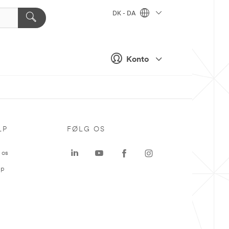
DK - DA
Konto
LP
FØLG OS
 os
ap