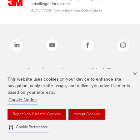
Indstillinger for cookies
© 3M 2026. Alle rettigheder forbeholdes...
De ovenstående brands er varemærker tilhørende 3M.
This website uses cookies on your device to enhance site
navigation, analyze site usage, and deliver you advertisements
based on your interests.
Cookie Notice
Reject Non-Essential Cookies
Accept Cookies
Cookie Preferences