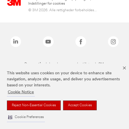
Indstillinger for cookies
© 3M 2026. Alle rettigheder forbeholdes...
De ovenstående brands er varemærker tilhørende 3M.
This website uses cookies on your device to enhance site
navigation, analyze site usage, and deliver you advertisements
based on your interests.
Cookie Notice
Reject Non-Essential Cookies
Accept Cookies
Cookie Preferences