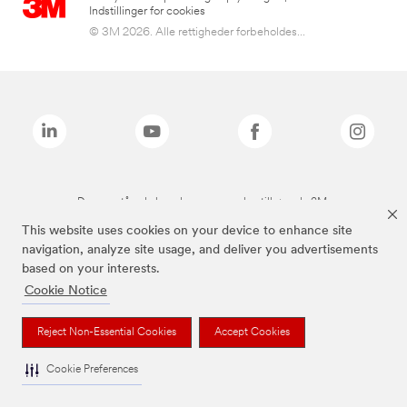
Indstillinger for cookies
© 3M 2026. Alle rettigheder forbeholdes...
De ovenstående brands er varemærker tilhørende 3M.
This website uses cookies on your device to enhance site
navigation, analyze site usage, and deliver you advertisements
based on your interests.
Cookie Notice
Reject Non-Essential Cookies
Accept Cookies
Cookie Preferences