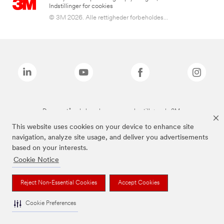
Indstillinger for cookies
© 3M 2026. Alle rettigheder forbeholdes...
De ovenstående brands er varemærker tilhørende 3M.
This website uses cookies on your device to enhance site
navigation, analyze site usage, and deliver you advertisements
based on your interests.
Cookie Notice
Reject Non-Essential Cookies
Accept Cookies
Cookie Preferences