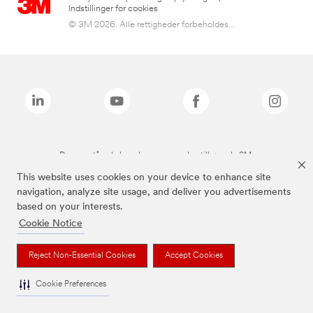
Indstillinger for cookies
© 3M 2026. Alle rettigheder forbeholdes...
De ovenstående brands er varemærker tilhørende 3M.
This website uses cookies on your device to enhance site
navigation, analyze site usage, and deliver you advertisements
based on your interests.
Cookie Notice
Reject Non-Essential Cookies
Accept Cookies
Cookie Preferences