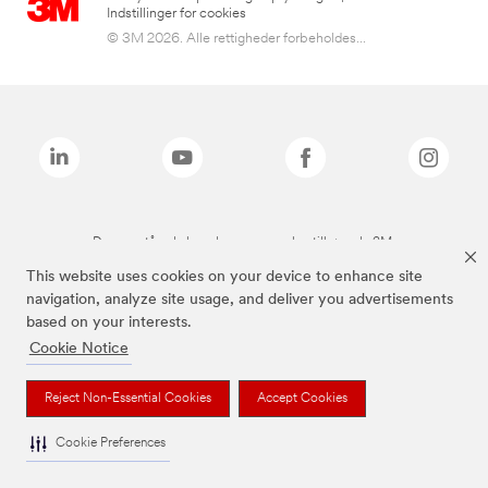
Indstillinger for cookies
© 3M 2026. Alle rettigheder forbeholdes...
De ovenstående brands er varemærker tilhørende 3M.
This website uses cookies on your device to enhance site
navigation, analyze site usage, and deliver you advertisements
based on your interests.
Cookie Notice
Reject Non-Essential Cookies
Accept Cookies
Cookie Preferences