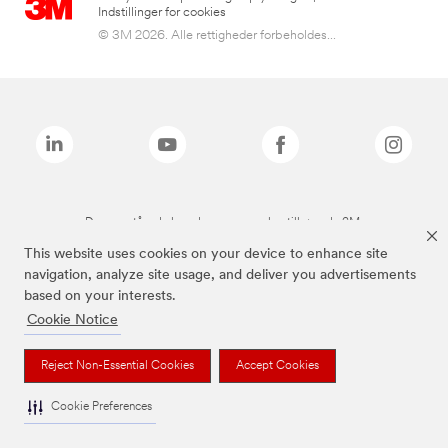
Indstillinger for cookies
© 3M 2026. Alle rettigheder forbeholdes...
De ovenstående brands er varemærker tilhørende 3M.
This website uses cookies on your device to enhance site
navigation, analyze site usage, and deliver you advertisements
based on your interests.
Cookie Notice
Reject Non-Essential Cookies
Accept Cookies
Cookie Preferences