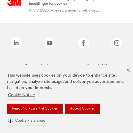
Indstillinger for cookies
© 3M 2026. Alle rettigheder forbeholdes...
De ovenstående brands er varemærker tilhørende 3M.
This website uses cookies on your device to enhance site
navigation, analyze site usage, and deliver you advertisements
based on your interests.
Cookie Notice
Reject Non-Essential Cookies
Accept Cookies
Cookie Preferences