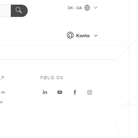
DK - DA
Konto
LP
FØLG OS
 os
ap