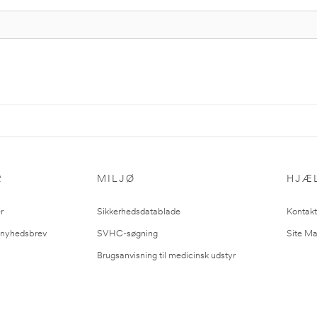
R
MILJØ
HJÆ
r
Sikkerhedsdatablade
Kontakt
l nyhedsbrev
SVHC-søgning
Site M
Brugsanvisning til medicinsk udstyr