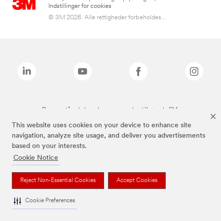
Indstillinger for cookies
© 3M 2026. Alle rettigheder forbeholdes...
De ovenstående brands er varemærker tilhørende 3M.
This website uses cookies on your device to enhance site
navigation, analyze site usage, and deliver you advertisements
based on your interests.
Cookie Notice
Reject Non-Essential Cookies
Accept Cookies
Cookie Preferences