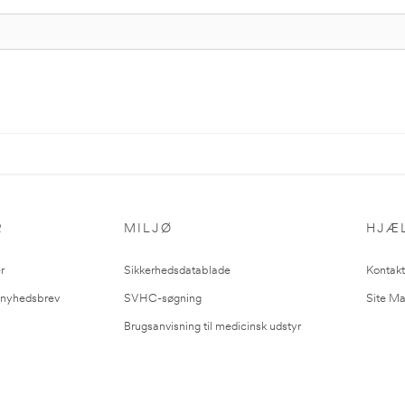
R
MILJØ
HJÆ
r
Sikkerhedsdatablade
Kontakt
l nyhedsbrev
SVHC-søgning
Site M
Brugsanvisning til medicinsk udstyr