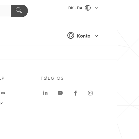
DK - DA
Konto
LP
FØLG OS
 os
ap