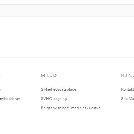
R
MILJØ
HJÆ
r
Sikkerhedsdatablade
Kontakt
l nyhedsbrev
SVHC-søgning
Site M
Brugsanvisning til medicinsk udstyr