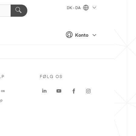
DK - DA
Konto
LP
FØLG OS
 os
ap