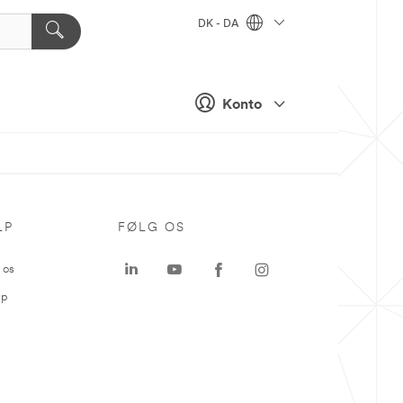
DK - DA
Konto
LP
FØLG OS
 os
ap