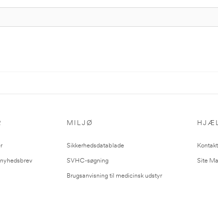
R
MILJØ
HJÆ
r
Sikkerhedsdatablade
Kontakt
l nyhedsbrev
SVHC-søgning
Site M
Brugsanvisning til medicinsk udstyr