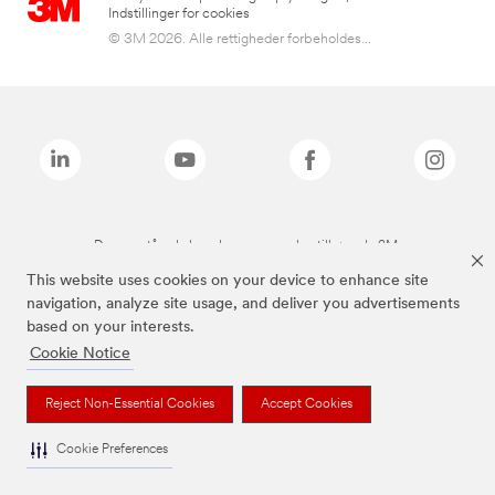
Indstillinger for cookies
© 3M 2026. Alle rettigheder forbeholdes...
De ovenstående brands er varemærker tilhørende 3M.
This website uses cookies on your device to enhance site
navigation, analyze site usage, and deliver you advertisements
based on your interests.
Cookie Notice
Reject Non-Essential Cookies
Accept Cookies
Cookie Preferences