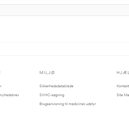
R
MILJØ
HJÆ
r
Sikkerhedsdatablade
Kontakt
l nyhedsbrev
SVHC-søgning
Site M
Brugsanvisning til medicinsk udstyr