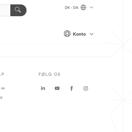
DK - DA
Konto
LP
FØLG OS
 os
ap