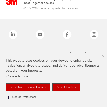
Indstillinger for cookies
© 3M 2026. Alle rettigheder forbeholdes...
De ovenstående brands er varemærker tilhørende 3M.
This website uses cookies on your device to enhance site
navigation, analyze site usage, and deliver you advertisements
based on your interests.
Cookie Notice
Reject Non-Essential Cookies
Accept Cookies
Cookie Preferences