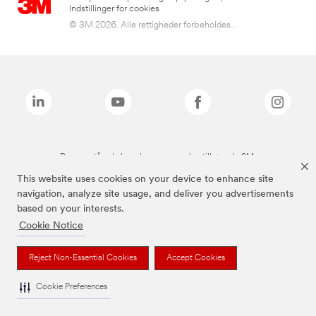
Indstillinger for cookies
© 3M 2026. Alle rettigheder forbeholdes...
De ovenstående brands er varemærker tilhørende 3M.
This website uses cookies on your device to enhance site
navigation, analyze site usage, and deliver you advertisements
based on your interests.
Cookie Notice
Reject Non-Essential Cookies
Accept Cookies
Cookie Preferences