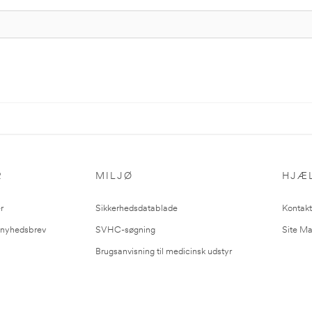
R
MILJØ
HJÆ
r
Sikkerhedsdatablade
Kontakt
l nyhedsbrev
SVHC-søgning
Site M
Brugsanvisning til medicinsk udstyr