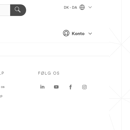
DK - DA
Konto
LP
FØLG OS
 os
ap