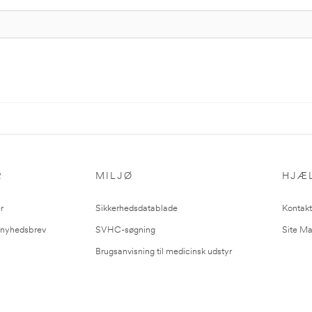
R
MILJØ
HJÆ
r
Sikkerhedsdatablade
Kontakt
l nyhedsbrev
SVHC-søgning
Site M
Brugsanvisning til medicinsk udstyr