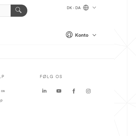
DK - DA
Konto
LP
FØLG OS
 os
ap