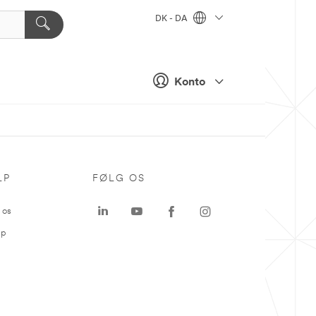
DK - DA
Konto
LP
FØLG OS
 os
ap