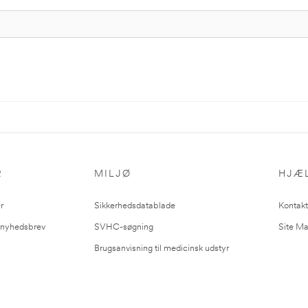
R
MILJØ
HJÆ
r
Sikkerhedsdatablade
Kontakt
l nyhedsbrev
SVHC-søgning
Site M
Brugsanvisning til medicinsk udstyr