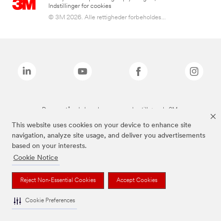
Indstillinger for cookies
© 3M 2026. Alle rettigheder forbeholdes...
De ovenstående brands er varemærker tilhørende 3M.
This website uses cookies on your device to enhance site
navigation, analyze site usage, and deliver you advertisements
based on your interests.
Cookie Notice
Reject Non-Essential Cookies
Accept Cookies
Cookie Preferences