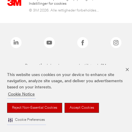
Indstillinger for cookies
© 3M 2026. Alle rettigheder forbeholdes...
De ovenstående brands er varemærker tilhørende 3M.
This website uses cookies on your device to enhance site
navigation, analyze site usage, and deliver you advertisements
based on your interests.
Cookie Notice
Reject Non-Essential Cookies
Accept Cookies
Cookie Preferences