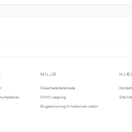
R
MILJØ
HJÆ
r
Sikkerhedsdatablade
Kontakt
l nyhedsbrev
SVHC-søgning
Site M
Brugsanvisning til medicinsk udstyr