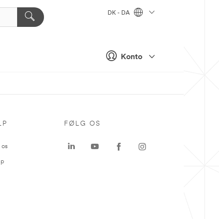
DK - DA
Konto
LP
FØLG OS
 os
ap